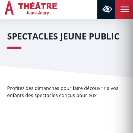
Aller au contenu
Aller au menu
Navigation principale
Panneau de gestion des cookies
Retour à la page d'accueil
SPECTACLES JEUNE PUBLIC
Profitez des dimanches pour faire découvrir à vos
enfants des spectacles conçus pour eux.