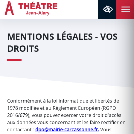
Aller au contenu
Aller au menu
Navigation principale
Panneau de gestion des cookies
Retour à la page d'accueil
MENTIONS LÉGALES - VOS
DROITS
Conformément à la loi informatique et libertés de
1978 modifiée et au Règlement Européen (RGPD
2016/679), vous pouvez exercer votre droit d'accès
aux données vous concernant et les faire rectifier en
contactant :
dpo@mairie-carcassonne.fr.
Vous