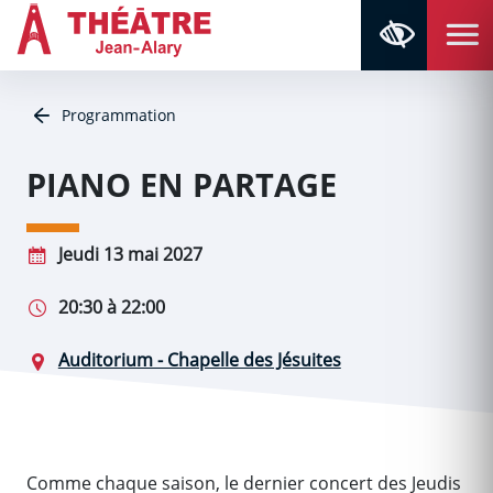
Aller au contenu
Aller au menu
Navigation principale
Panneau de gestion des cookies
Retour à la page d'accueil
Programmation
PIANO EN PARTAGE
Jeudi 13 mai 2027
20:30 à 22:00
Auditorium - Chapelle des Jésuites
Comme chaque saison, le dernier concert des Jeudis