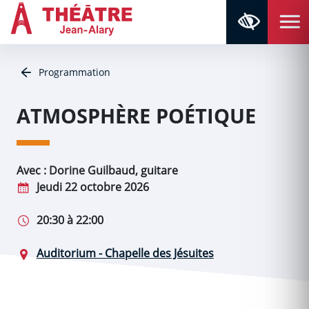
Aller au contenu
Aller au menu
Navigation principale
Panneau de gestion des cookies
Retour à la page d'accueil
Programmation
ATMOSPHÈRE POÉTIQUE
Avec : Dorine Guilbaud, guitare
Jeudi 22 octobre 2026
20:30 à 22:00
Auditorium - Chapelle des Jésuites